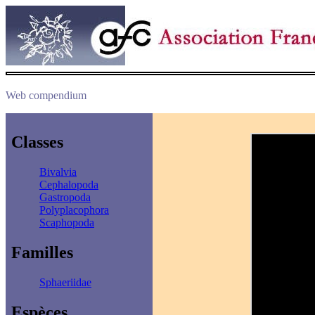
Web compendium
Classes
Bivalvia
Cephalopoda
Gastropoda
Polyplacophora
Scaphopoda
Familles
Sphaeriidae
Espèces