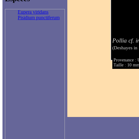
Eupera viridans
Pisidium punctiferum
Pollia cf. 
(Deshayes in
Provenance : 
Taille : 10 m