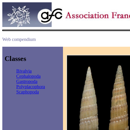
Web compendium
Classes
Bivalvia
Cephalopoda
Gastropoda
Polyplacophora
Scaphopoda