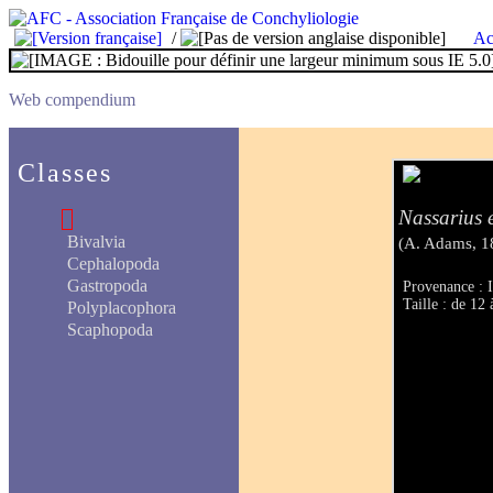
/
Ac
Web compendium
Classes
Nassarius 
Bivalvia
(A. Adams, 1
Cephalopoda
Gastropoda
Provenance : 
Taille : de 1
Polyplacophora
Scaphopoda