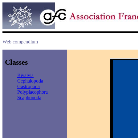
Web compendium
Classes
Bivalvia
Cephalopoda
Gastropoda
Polyplacophora
Scaphopoda