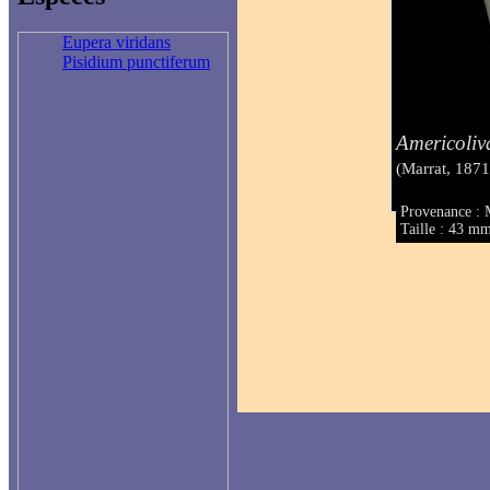
Eupera viridans
Pisidium punctiferum
Americoliv
(Marrat, 1871
Provenance :
Taille : 43 m