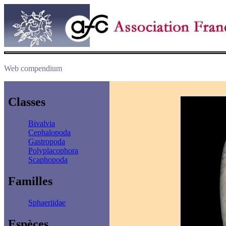
Web compendium
Classes
Bivalvia
Cephalopoda
Gastropoda
Polyplacophora
Scaphopoda
Familles
Sphaeriidae
Espèces