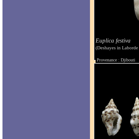
Euplica festiva
(Deshayes in Laborde
Provenance : Djibouti
Taille : de 9 à 11 mm