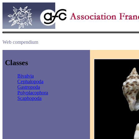
Web compendium
Classes
Bivalvia
Cephalopoda
Gastropoda
Polyplacophora
Scaphopoda