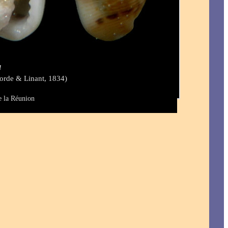
a
orde & Linant, 1834)
e la Réunion