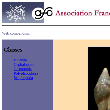
Web compendium
Classes
Bivalvia
Cephalopoda
Gastropoda
Polyplacophora
Scaphopoda