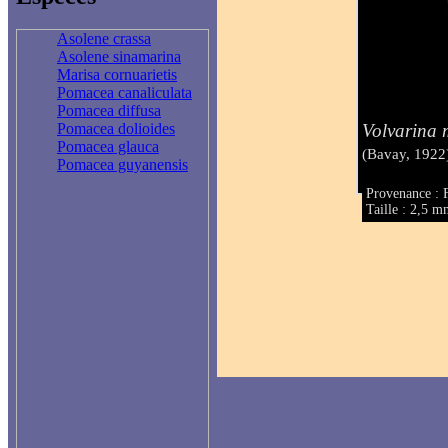
Asolene crassa
Asolene sinamarina
Marisa cornuarietis
Pomacea canaliculata
Pomacea diffusa
Volvarina 
Pomacea dolioides
Pomacea glauca
(Bavay, 1922
Pomacea guyanensis
Provenance : 
Taille : 2,5 