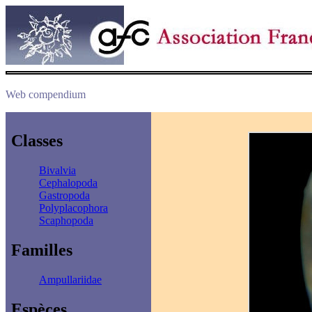
Web compendium
Classes
Bivalvia
Cephalopoda
Gastropoda
Polyplacophora
Scaphopoda
Familles
Ampullariidae
Espèces