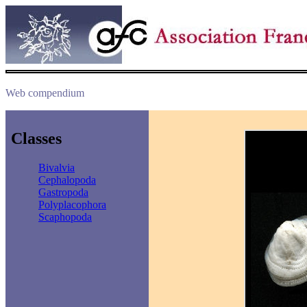
Web compendium
Classes
Bivalvia
Cephalopoda
Gastropoda
Polyplacophora
Scaphopoda