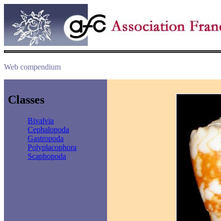
Web compendium
Classes
Bivalvia
Cephalopoda
Gastropoda
Polyplacophora
Scaphopoda