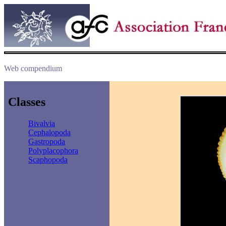
Web compendium
Classes
Bivalvia
Cephalopoda
Gastropoda
Polyplacophora
Scaphopoda