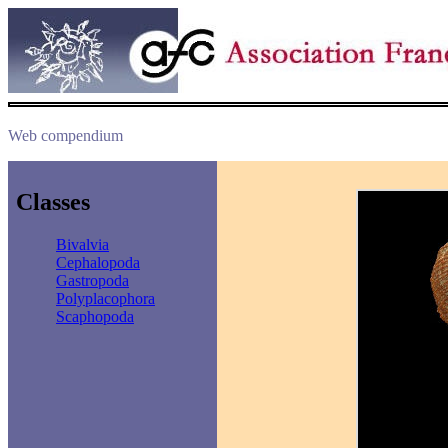
Web compendium
Classes
Bivalvia
Cephalopoda
Gastropoda
Polyplacophora
Scaphopoda