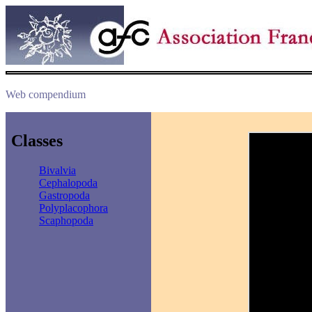
Web compendium
Classes
Bivalvia
Cephalopoda
Gastropoda
Polyplacophora
Scaphopoda