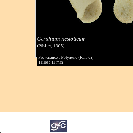
Cerithium nesioticum
(Pilsbry, 1905)
Provenance : Polynésie (Raiatea)
Taille : 11 mm
.