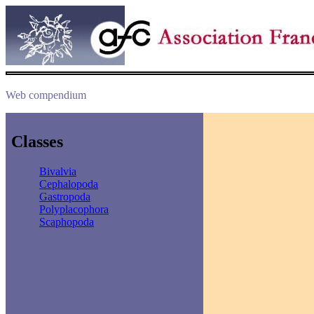
Web compendium
Classes
Bivalvia
Cephalopoda
Gastropoda
Polyplacophora
Scaphopoda