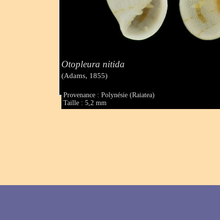
Otopleura nitida
(Adams, 1855)
Provenance : Polynésie (Raiatea)
Taille : 5,2 mm