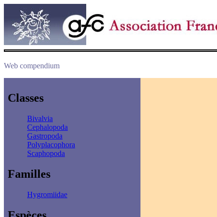
Web compendium
Classes
Bivalvia
Cephalopoda
Gastropoda
Polyplacophora
Scaphopoda
Familles
Hygromiidae
Espèces