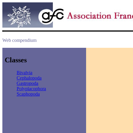
Web compendium
Classes
Bivalvia
Cephalopoda
Gastropoda
Polyplacophora
Scaphopoda