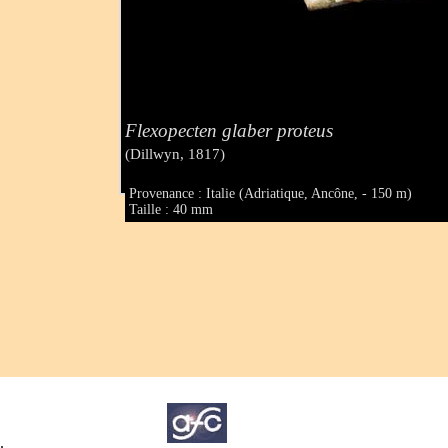
Flexopecten glaber proteus
(Dillwyn, 1817)
Provenance : Italie (Adriatique, Ancône, - 150 m)
Taille : 40 mm
.