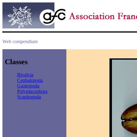
Web compendium
Classes
Bivalvia
Cephalopoda
Gastropoda
Polyplacophora
Scaphopoda