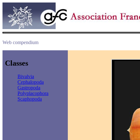
Web compendium
Classes
Bivalvia
Cephalopoda
Gastropoda
Polyplacophora
Scaphopoda