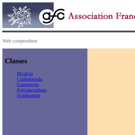
Web compendium
Classes
Bivalvia
Cephalopoda
Gastropoda
Polyplacophora
Scaphopoda