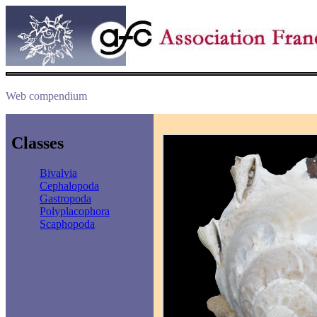
Web compendium
Classes
Bivalvia
Cephalopoda
Gastropoda
Polyplacophora
Scaphopoda