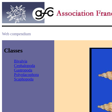
Web compendium
Classes
Bivalvia
Cephalopoda
Gastropoda
Polyplacophora
Scaphopoda