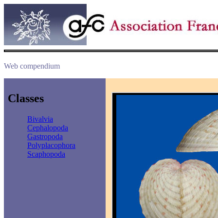
Web compendium
Classes
Bivalvia
Cephalopoda
Gastropoda
Polyplacophora
Scaphopoda