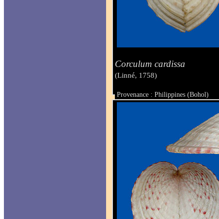
Corculum cardissa
(Linné, 1758)
Provenance : Philippines (Bohol)
Taille : 35.6 x 33 mm