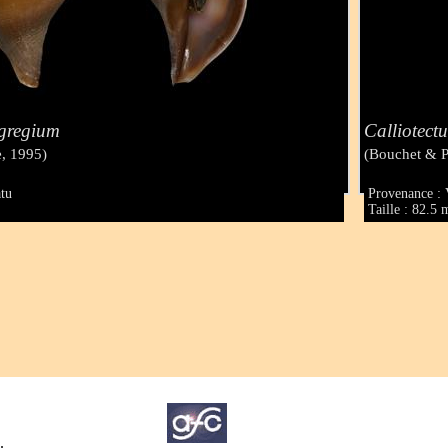
egregium
Calliotect
, 1995)
(Bouchet & 
atu
Provenance : 
Taille : 82.5
.