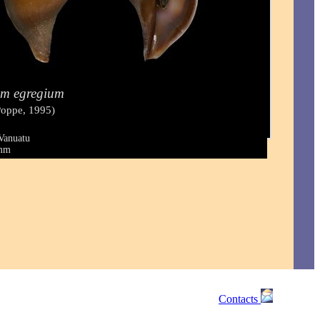
um egregium
Poppe, 1995)
Vanuatu
 mm
Contacts