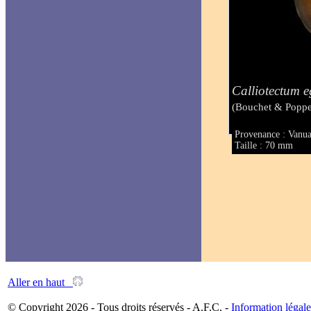
Calliotectum 
(Bouchet & Poppe
Provenance : Vanu
Taille : 70 mm
Aller en haut
© Copyright 2026 - Tous droits réservés - A.F.C. -
Information légale