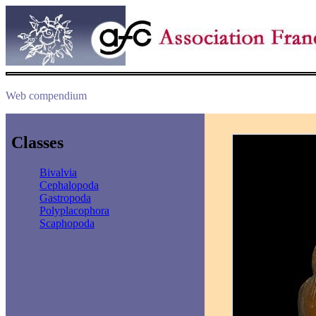
Web compendium
Classes
Bivalvia
Cephalopoda
Gastropoda
Polyplacophora
Scaphopoda