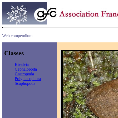
Web compendium
Classes
Bivalvia
Cephalopoda
Gastropoda
Polyplacophora
Scaphopoda