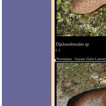
Diplosolenodes sp
(, )
Provenance : Guyane (Saint Laurent
Taille :