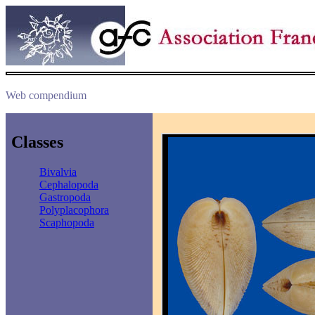
Web compendium
Classes
Bivalvia
Cephalopoda
Gastropoda
Polyplacophora
Scaphopoda