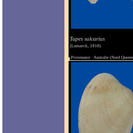
Tapes sulcarius
(Lamarck, 1818)
Provenance : Australie (Nord Queen
Taille : 45 x 64.5 mm