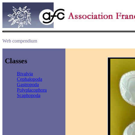
Web compendium
Classes
Bivalvia
Cephalopoda
Gastropoda
Polyplacophora
Scaphopoda