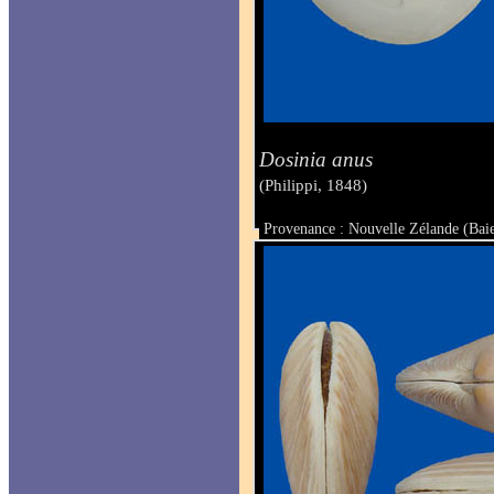
Dosinia anus
(Philippi, 1848)
Provenance : Nouvelle Zélande (Bai
Taille : 59.3 x 58 mm