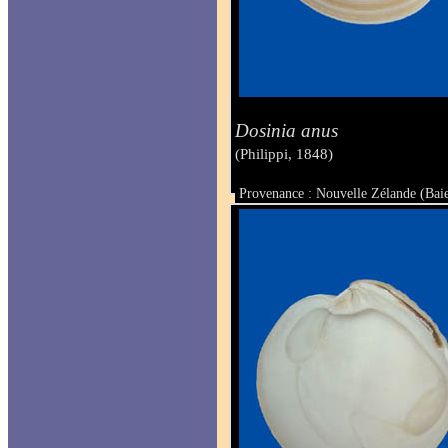
Dosinia anus
(Philippi, 1848)
Provenance : Nouvelle Zélande (Bai
Taille : 59.3 x 58 mm