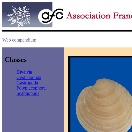
Web compendium
Classes
Bivalvia
Cephalopoda
Gastropoda
Polyplacophora
Scaphopoda