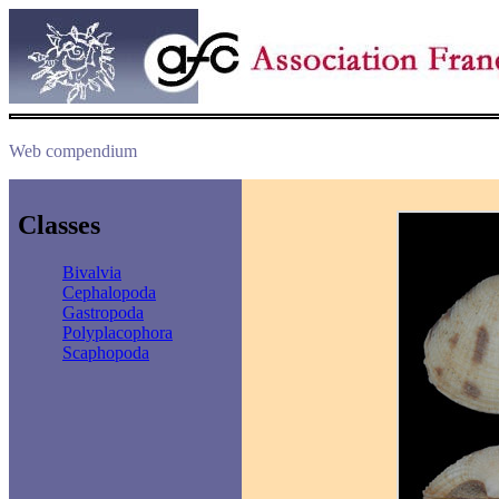
Web compendium
Classes
Bivalvia
Cephalopoda
Gastropoda
Polyplacophora
Scaphopoda