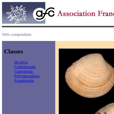
Web compendium
Classes
Bivalvia
Cephalopoda
Gastropoda
Polyplacophora
Scaphopoda