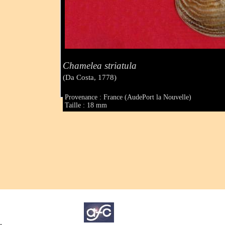
Chamelea striatula
(Da Costa, 1778)
Provenance : France (AudePort la Nouvelle)
Taille : 18 mm
.