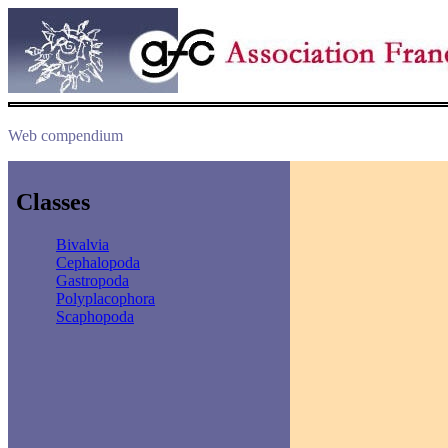
Web compendium
Classes
Bivalvia
Cephalopoda
Gastropoda
Polyplacophora
Scaphopoda