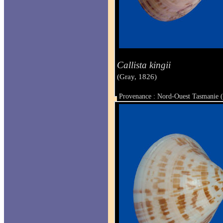
Callista kingii
(Gray, 1826)
Provenance : Nord-Ouest Tasmanie (
Taille : 41 x 49.5 mm