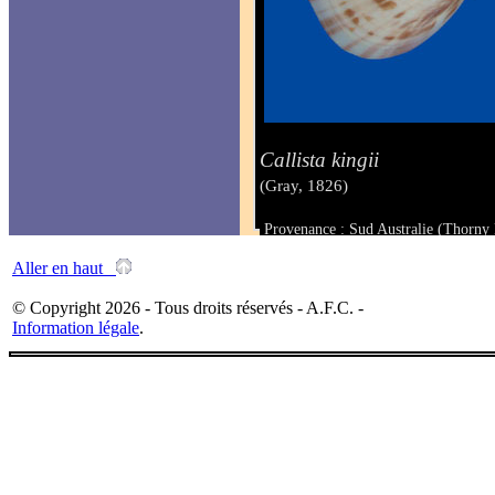
Callista kingii
(Gray, 1826)
Provenance : Sud Australie (Thorny 
Taille : 43.5 x 59.1 mm
Aller en haut
© Copyright 2026 - Tous droits réservés - A.F.C. -
Information légale
.