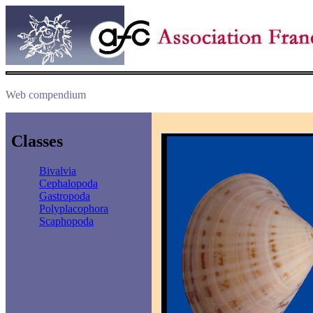
Web compendium
Classes
Bivalvia
Cephalopoda
Gastropoda
Polyplacophora
Scaphopoda