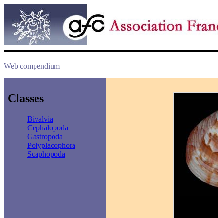
Web compendium
Classes
Bivalvia
Cephalopoda
Gastropoda
Polyplacophora
Scaphopoda