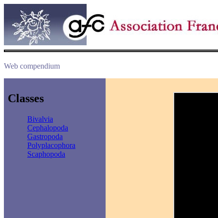
Web compendium
Classes
Bivalvia
Cephalopoda
Gastropoda
Polyplacophora
Scaphopoda