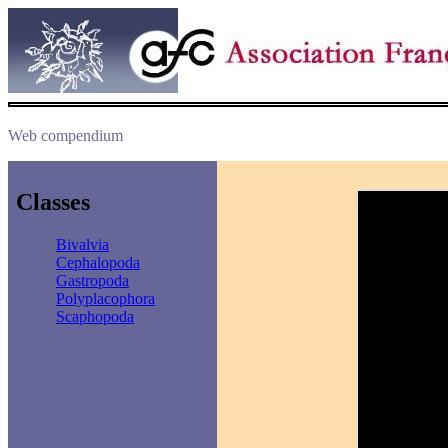
Web compendium
Classes
Bivalvia
Cephalopoda
Gastropoda
Polyplacophora
Scaphopoda