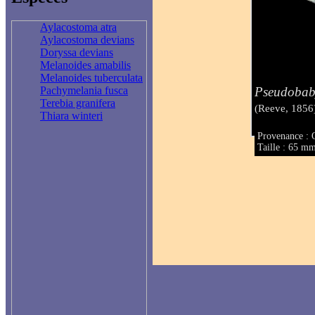
Aylacostoma atra
Aylacostoma devians
Doryssa devians
Melanoides amabilis
Melanoides tuberculata
Pseudobab
Pachymelania fusca
Terebia granifera
(Reeve, 1856
Thiara winteri
Provenance : 
Taille : 65 m