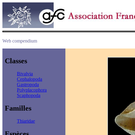
Web compendium
Classes
Bivalvia
Cephalopoda
Gastropoda
Polyplacophora
Scaphopoda
Familles
Thiaridae
Espèces