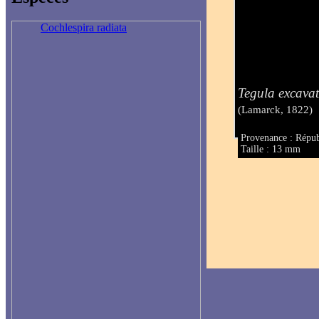
Cochlespira radiata
Tegula excava
(Lamarck, 1822)
Provenance : Répu
Taille : 13 mm