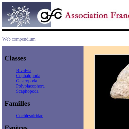
Web compendium
Classes
Bivalvia
Cephalopoda
Gastropoda
Polyplacophora
Scaphopoda
Familles
Cochlespiridae
Espèces