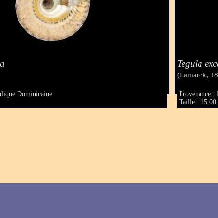
ta
Tegula exc
(Lamarck, 1
blique Dominicaine
Provenance :
Taille : 15.0