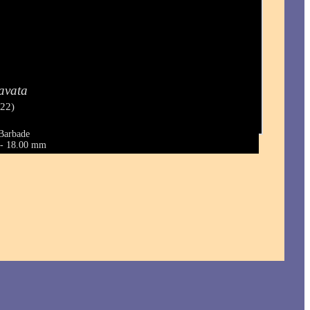
avata
822)
 Barbade
0 - 18.00 mm