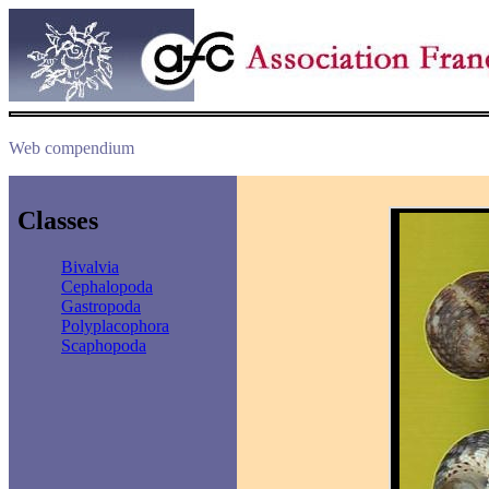
Web compendium
Classes
Bivalvia
Cephalopoda
Gastropoda
Polyplacophora
Scaphopoda