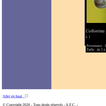
Collonista f
(, )
Provenance : I
Taille : de 5 
Aller en haut
© Copyright 2026 - Tous droits réservés - A.F.C. -