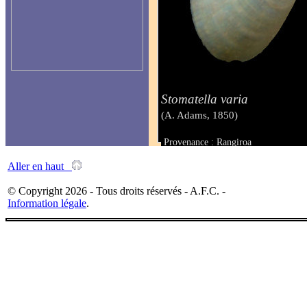
Stomatella varia
(A. Adams, 1850)
Provenance : Rangiroa
Taille : 10 mm
Aller en haut
© Copyright 2026 - Tous droits réservés - A.F.C. -
Information légale
.