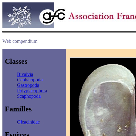
Web compendium
Classes
Bivalvia
Cephalopoda
Gastropoda
Polyplacophora
Scaphopoda
Familles
Oleacinidae
Espèces