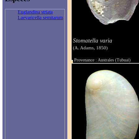
Euglandina striata
Laevaricella semitarum
Stomatella varia
(A. Adams, 1850)
Provenance : Australes (Tubuai)
Taille : 5.5 mm