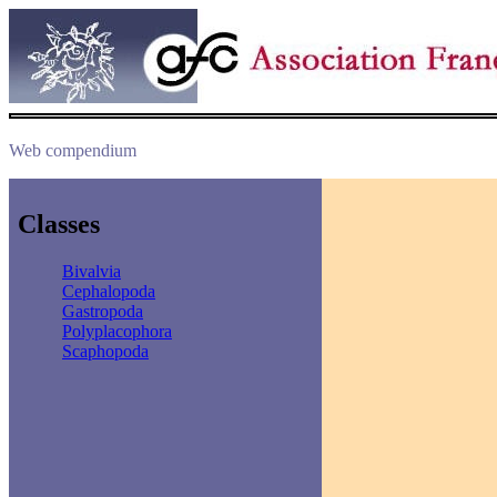
Web compendium
Classes
Bivalvia
Cephalopoda
Gastropoda
Polyplacophora
Scaphopoda