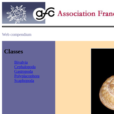
Web compendium
Classes
Bivalvia
Cephalopoda
Gastropoda
Polyplacophora
Scaphopoda