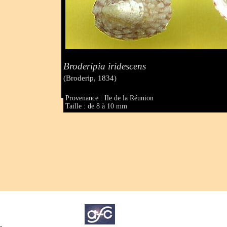
Broderipia iridescens
(Broderip, 1834)
Provenance : Ile de la Réunion
Taille : de 8 à 10 mm
.