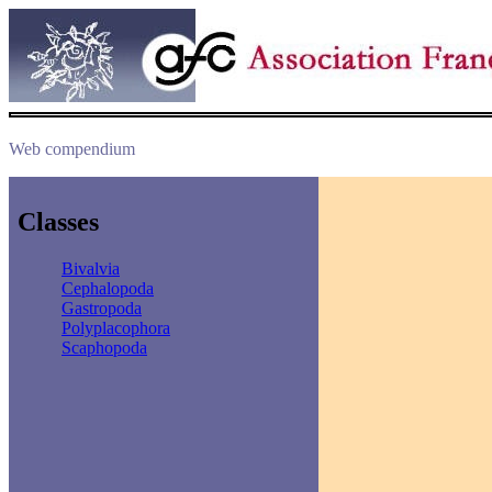
Web compendium
Classes
Bivalvia
Cephalopoda
Gastropoda
Polyplacophora
Scaphopoda