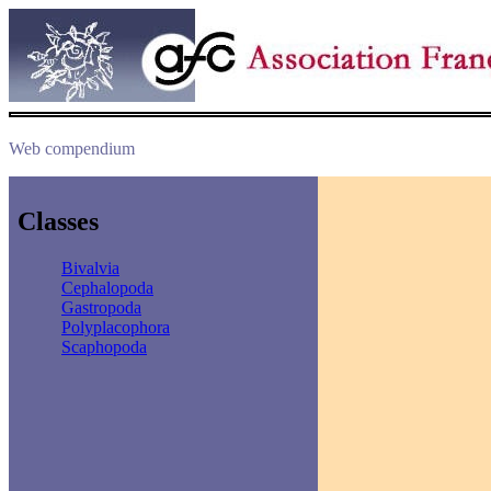
Web compendium
Classes
Bivalvia
Cephalopoda
Gastropoda
Polyplacophora
Scaphopoda