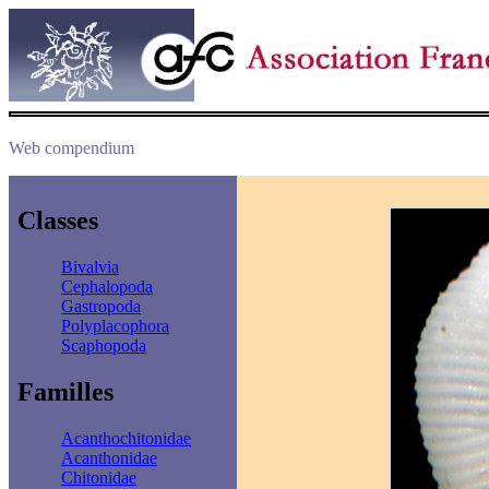
Web compendium
Classes
Bivalvia
Cephalopoda
Gastropoda
Polyplacophora
Scaphopoda
Familles
Acanthochitonidae
Acanthonidae
Chitonidae