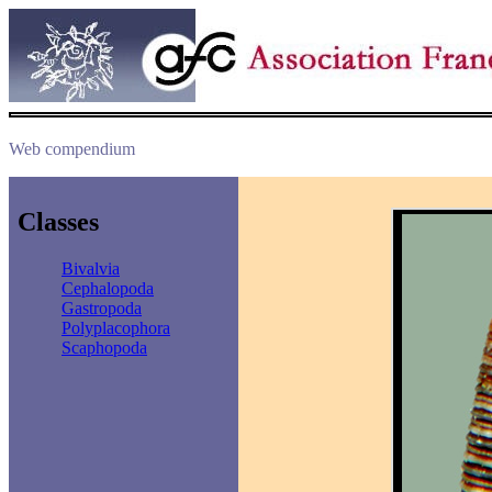
Web compendium
Classes
Bivalvia
Cephalopoda
Gastropoda
Polyplacophora
Scaphopoda