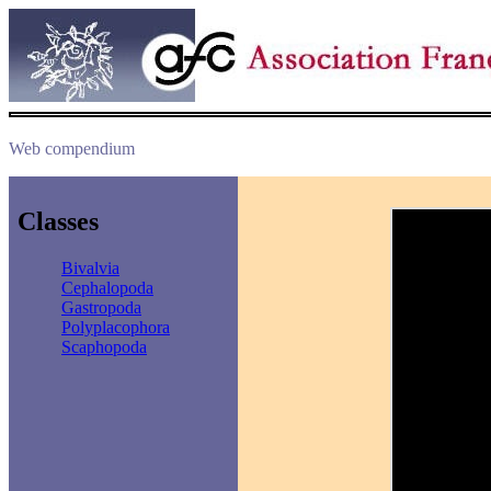
Web compendium
Classes
Bivalvia
Cephalopoda
Gastropoda
Polyplacophora
Scaphopoda