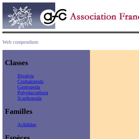
Web compendium
Classes
Bivalvia
Cephalopoda
Gastropoda
Polyplacophora
Scaphopoda
Familles
Aclididae
Espèces