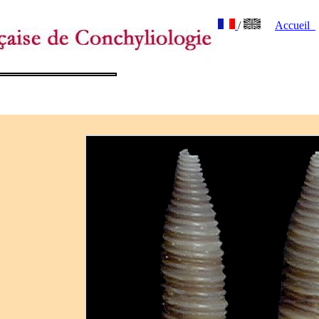
/
Accueil