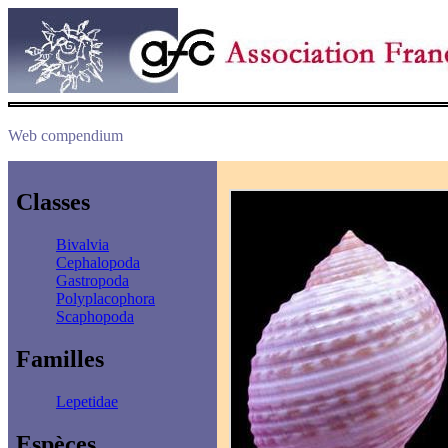
Web compendium
Classes
Bivalvia
Cephalopoda
Gastropoda
Polyplacophora
Scaphopoda
Familles
Lepetidae
Espèces