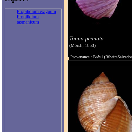
Propilidium exiguum
Propilidium
tasmanicum
Tonna pennata
(Mörsh, 1853)
Provenance : Brésil (RibeiraSalvador
Taille : 106 mm