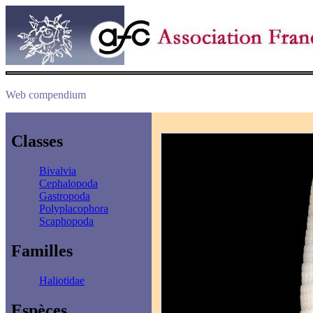
Web compendium
Classes
Bivalvia
Cephalopoda
Gastropoda
Polyplacophora
Scaphopoda
Familles
Haliotidae
Espèces