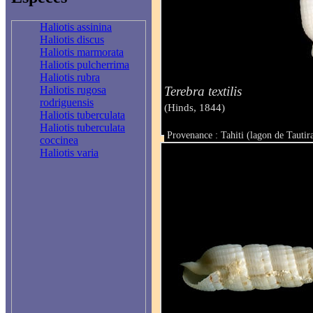
Haliotis assinina
Haliotis discus
Haliotis marmorata
Haliotis pulcherrima
Haliotis rubra
Terebra textilis
Haliotis rugosa
rodriguensis
(Hinds, 1844)
Haliotis tuberculata
Haliotis tuberculata
Provenance : Tahiti (lagon de Tautir
coccinea
Taille : 42.5 mm
Haliotis varia