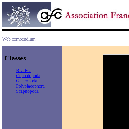
Web compendium
Classes
Bivalvia
Cephalopoda
Gastropoda
Polyplacophora
Scaphopoda