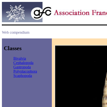
Web compendium
Classes
Bivalvia
Cephalopoda
Gastropoda
Polyplacophora
Scaphopoda